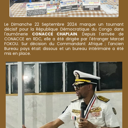
Le Dimanche 22 Septembre 2024 marque un tournant
décisif pour la République Démocratique du Congo dans
l'aumônerie
CONACCE CHAPLAIN
. Depuis l'arrivée de
CONACCE en RDC, elle a été dirigée par l'étranger Marcel
FOKOU. Sur décision du Commandant Afrique ; l'ancien
Bureau pays était dissous et un bureau intérimaire a été
mis en place.