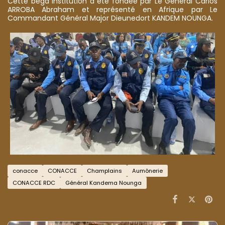
Cette bega institution a été fondée par Le Général Carlos
ARROBA Abraham et représenté en Afrique par Le
Commandant Général Major Dieunedort KANDEM NOUNGA.
conacce
CONACCE
Champlains
Aumônerie
CONACCE RDC
Général Kandema Nounga