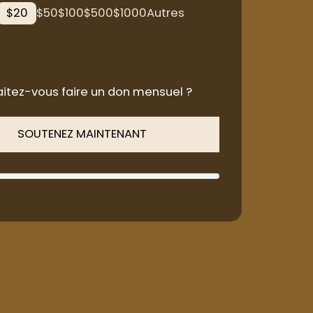
$
20
$
50
$
100
$
500
$
1000
Autres
itez-vous faire un don mensuel ?
SOUTENEZ MAINTENANT