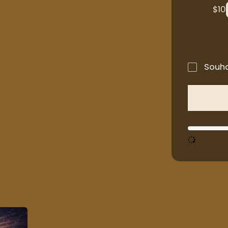
$
10
Souha