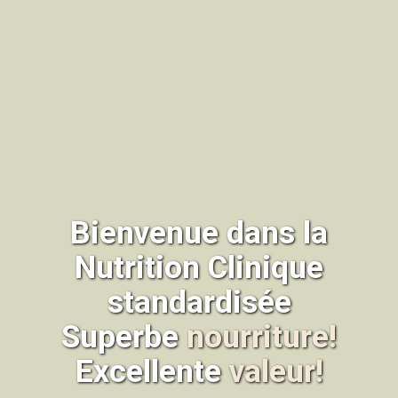
Bienvenue dans la
Nutrition Clinique
standardisée
Superbe
nourriture!
Excellente
valeur!