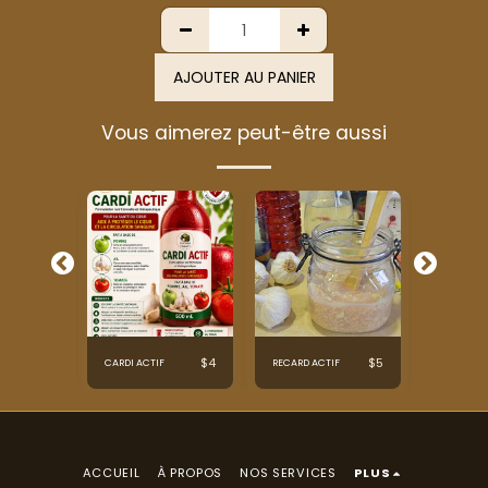
AJOUTER AU PANIER
Vous aimerez peut-être aussi
$
4
$
4
$
5
CARDI ACTIF
RECARD ACTIF
CARDI PL
ACCUEIL
À PROPOS
NOS SERVICES
PLUS